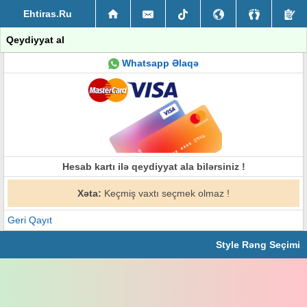
Ehtiras.Ru
Qeydiyyat al
Whatsapp Əlaqə
Hesab kartı ilə qeydiyyat ala bilərsiniz !
Xəta:
Keçmiş vaxtı seçmek olmaz !
Geri Qayıt
Style Rəng Seçimi