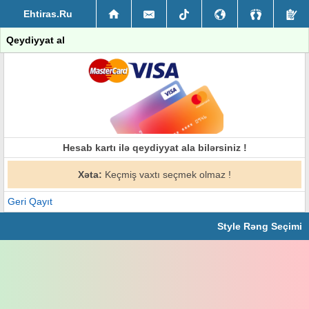
Ehtiras.Ru
Qeydiyyat al
Hesab kartı ilə qeydiyyat ala bilərsiniz !
Xəta:
Keçmiş vaxtı seçmek olmaz !
Geri Qayıt
Style Rəng Seçimi