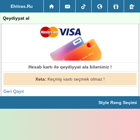
Ehtiras.Ru
Qeydiyyat al
Hesab kartı ilə qeydiyyat ala bilərsiniz !
Xəta:
Keçmiş vaxtı seçmek olmaz !
Geri Qayıt
Style Rəng Seçimi