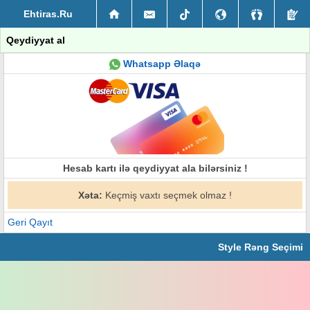
Ehtiras.Ru
Qeydiyyat al
Whatsapp Əlaqə
Hesab kartı ilə qeydiyyat ala bilərsiniz !
Xəta:
Keçmiş vaxtı seçmek olmaz !
Geri Qayıt
Style Rəng Seçimi