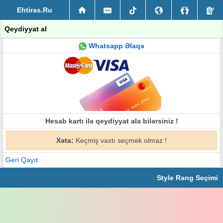
Ehtiras.Ru
Qeydiyyat al
Whatsapp Əlaqə
Hesab kartı ilə qeydiyyat ala bilərsiniz !
Xəta:
Keçmiş vaxtı seçmek olmaz !
Geri Qayıt
Style Rəng Seçimi