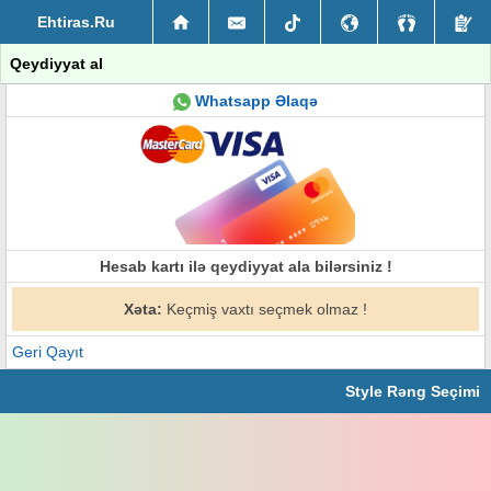
Ehtiras.Ru
Qeydiyyat al
Whatsapp Əlaqə
Hesab kartı ilə qeydiyyat ala bilərsiniz !
Xəta:
Keçmiş vaxtı seçmek olmaz !
Geri Qayıt
Style Rəng Seçimi