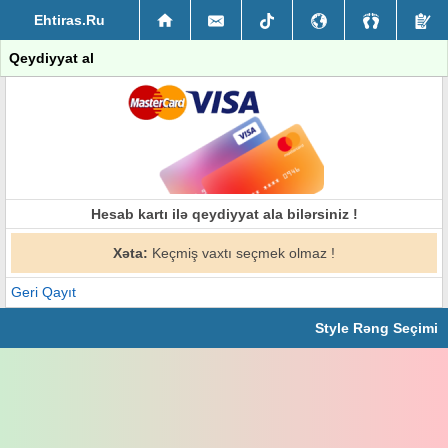
Ehtiras.Ru
Qeydiyyat al
Hesab kartı ilə qeydiyyat ala bilərsiniz !
Xəta:
Keçmiş vaxtı seçmek olmaz !
Geri Qayıt
Style Rəng Seçimi