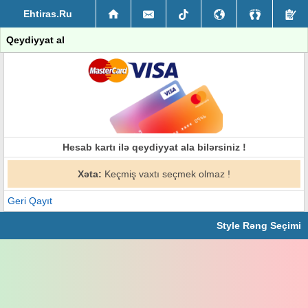
Ehtiras.Ru
Qeydiyyat al
Hesab kartı ilə qeydiyyat ala bilərsiniz !
Xəta:
Keçmiş vaxtı seçmek olmaz !
Geri Qayıt
Style Rəng Seçimi