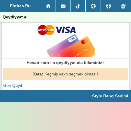
Ehtiras.Ru
Qeydiyyat al
Hesab kartı ilə qeydiyyat ala bilərsiniz !
Xəta:
Keçmiş vaxtı seçmek olmaz !
Geri Qayıt
Style Rəng Seçimi