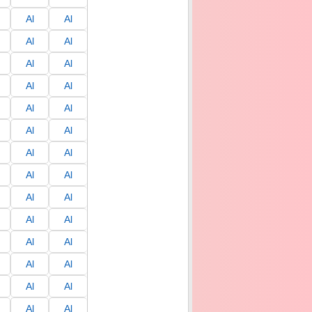
Al
Al
Al
Al
Al
Al
Al
Al
Al
Al
Al
Al
Al
Al
Al
Al
Al
Al
Al
Al
Al
Al
Al
Al
Al
Al
Al
Al