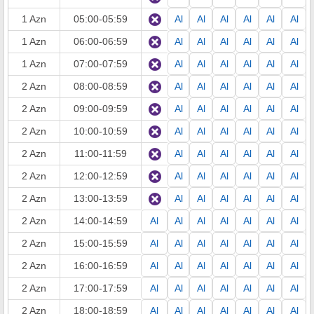
1 Azn
05:00-05:59
Al
Al
Al
Al
Al
Al
1 Azn
06:00-06:59
Al
Al
Al
Al
Al
Al
1 Azn
07:00-07:59
Al
Al
Al
Al
Al
Al
2 Azn
08:00-08:59
Al
Al
Al
Al
Al
Al
2 Azn
09:00-09:59
Al
Al
Al
Al
Al
Al
2 Azn
10:00-10:59
Al
Al
Al
Al
Al
Al
2 Azn
11:00-11:59
Al
Al
Al
Al
Al
Al
2 Azn
12:00-12:59
Al
Al
Al
Al
Al
Al
2 Azn
13:00-13:59
Al
Al
Al
Al
Al
Al
2 Azn
14:00-14:59
Al
Al
Al
Al
Al
Al
Al
2 Azn
15:00-15:59
Al
Al
Al
Al
Al
Al
Al
2 Azn
16:00-16:59
Al
Al
Al
Al
Al
Al
Al
2 Azn
17:00-17:59
Al
Al
Al
Al
Al
Al
Al
2 Azn
18:00-18:59
Al
Al
Al
Al
Al
Al
Al