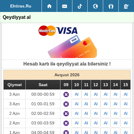
Ehtiras.Ru
Qeydiyyat al
Hesab kartı ilə qeydiyyat ala bilərsiniz !
Avqust 2026
Qiymət
Saat
09
10
11
12
13
14
15
3 Azn
00:00-00:59
Al
Al
Al
Al
Al
Al
3 Azn
01:00-01:59
Al
Al
Al
Al
Al
Al
2 Azn
02:00-02:59
Al
Al
Al
Al
Al
Al
2 Azn
03:00-03:59
Al
Al
Al
Al
Al
Al
1 Azn
04:00-04:59
Al
Al
Al
Al
Al
Al