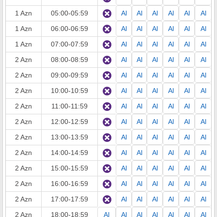
1 Azn
05:00-05:59
Al
Al
Al
Al
Al
Al
1 Azn
06:00-06:59
Al
Al
Al
Al
Al
Al
1 Azn
07:00-07:59
Al
Al
Al
Al
Al
Al
2 Azn
08:00-08:59
Al
Al
Al
Al
Al
Al
2 Azn
09:00-09:59
Al
Al
Al
Al
Al
Al
2 Azn
10:00-10:59
Al
Al
Al
Al
Al
Al
2 Azn
11:00-11:59
Al
Al
Al
Al
Al
Al
2 Azn
12:00-12:59
Al
Al
Al
Al
Al
Al
2 Azn
13:00-13:59
Al
Al
Al
Al
Al
Al
2 Azn
14:00-14:59
Al
Al
Al
Al
Al
Al
2 Azn
15:00-15:59
Al
Al
Al
Al
Al
Al
2 Azn
16:00-16:59
Al
Al
Al
Al
Al
Al
2 Azn
17:00-17:59
Al
Al
Al
Al
Al
Al
2 Azn
18:00-18:59
Al
Al
Al
Al
Al
Al
Al