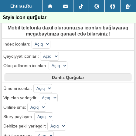
Ehtiras.Ru
Style icon qurğular
Mobil telefonla daxil olursunuzsa iconları bağlayaraq
megabaytınıza qənaət edə bilərsiniz !
İndex iconları:
Qeydiyyat iconları:
Otaq adlarının iconları:
Dəhliz Qurğular
Ümumi iconlar:
Vip elan yerləşdir:
Online sms:
Story paylaşım:
Dəhlizə şəkil yerləşdir:
Şəkil yarışması: