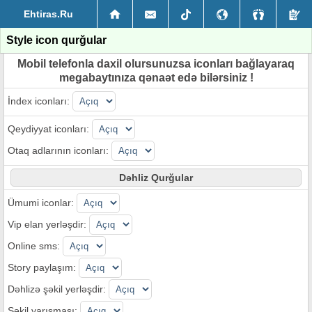
Ehtiras.Ru
Style icon qurğular
Mobil telefonla daxil olursunuzsa iconları bağlayaraq
megabaytınıza qənaət edə bilərsiniz !
İndex iconları:
Qeydiyyat iconları:
Otaq adlarının iconları:
Dəhliz Qurğular
Ümumi iconlar:
Vip elan yerləşdir:
Online sms:
Story paylaşım:
Dəhlizə şəkil yerləşdir:
Şəkil yarışması: