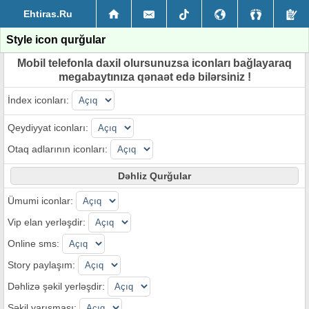
Ehtiras.Ru
Style icon qurğular
Mobil telefonla daxil olursunuzsa iconları bağlayaraq
megabaytınıza qənaət edə bilərsiniz !
İndex iconları:
Qeydiyyat iconları:
Otaq adlarının iconları:
Dəhliz Qurğular
Ümumi iconlar:
Vip elan yerləşdir:
Online sms:
Story paylaşım:
Dəhlizə şəkil yerləşdir:
Şəkil yarışması: