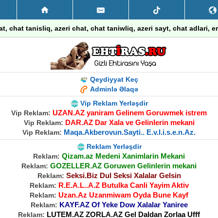
t, chat tanisliq, azeri chat, chat taniwliq, azeri sayt, chat adlari, e
Qeydiyyat Keç
Adminlə Əlaqə
Vip Reklam Yerləşdir
UZAN.AZ yaniram Gelinem Goruwmek istrem
Vip Reklam:
DAR.AZ Dar Xala ve Gelinlerin mekani
Vip Reklam:
Maqa.Akberovun.Sayti.. E.v.l.i.s.e.n.Az.
Vip Reklam:
Reklam Yerləşdir
Qizam.az Medeni Xanimlarin Mekani
Reklam:
GOZELLER.AZ Goruwen Gelinlerin mekani
Reklam:
Seksi.Biz Dul Seksi Xalalar Gelsin
Reklam:
R.E.A.L..A.Z Butulka Canli Yayim Aktiv
Reklam:
Uzan.Az Uzanmiwam Oyda Bune Kayf
Reklam:
KAYF.AZ Of Yeke Dow Xalalar Yaniree
Reklam:
LUTEM.AZ ZORLA.AZ Gel Daldan Zorlaa Ufff
Reklam: