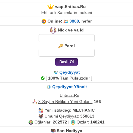
wap.Ehtiras.Ru
Ehtirasli Xanimlarin mekani
Online:
3808
, nəfər
Nick və ya id
Parol
Qeydiyyat
[
100% Tam Pulsuzdur
]
Qeydiyyat Yönəlt
Ehtiras.Ru
3-Saytın Birlikdə Yeni Gələni:
166
Yeni istifadəçi:
MECHANIC
Umumi Qeydiyyat:
350813
Oğlanlar:
202572
|
Qızlar:
148241
Son Hədiyyə