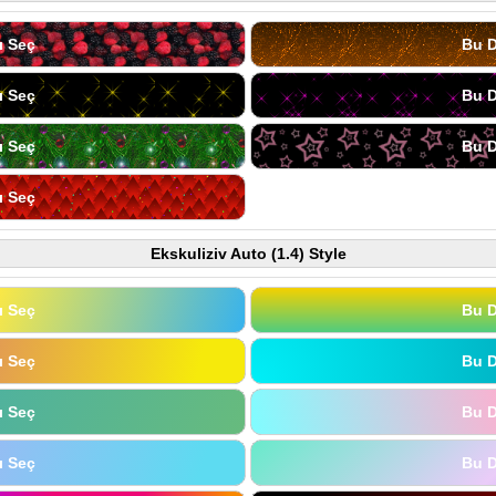
ı Seç
Bu D
ı Seç
Bu D
ı Seç
Bu D
ı Seç
Ekskuliziv Auto (1.4) Style
ı Seç
Bu D
ı Seç
Bu D
ı Seç
Bu D
ı Seç
Bu D