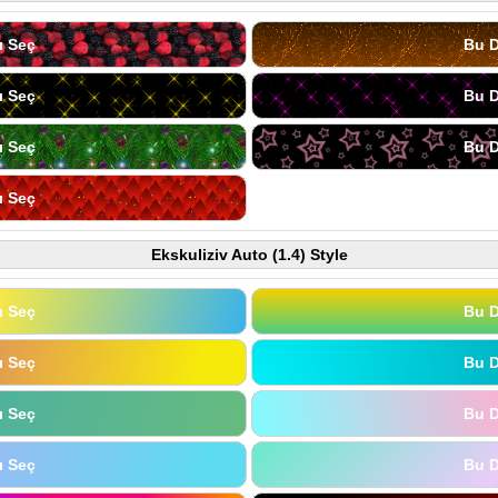
ı Seç
Bu D
ı Seç
Bu D
ı Seç
Bu D
ı Seç
Ekskuliziv Auto (1.4) Style
ı Seç
Bu D
ı Seç
Bu D
ı Seç
Bu D
ı Seç
Bu D