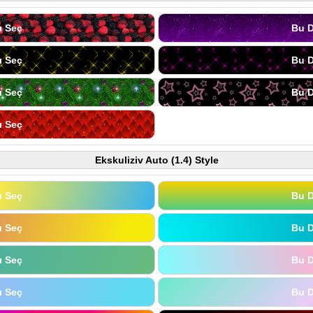
ı Seç
Bu D
ı Seç
Bu D
ı Seç
Bu D
ı Seç
Ekskuliziv Auto (1.4) Style
ı Seç
Bu D
ı Seç
Bu D
ı Seç
Bu D
ı Seç
Bu D