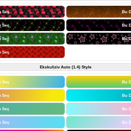
ı Seç
Bu D
ı Seç
Bu D
ı Seç
Bu D
ı Seç
Ekskuliziv Auto (1.4) Style
ı Seç
Bu D
ı Seç
Bu D
ı Seç
Bu D
ı Seç
Bu D