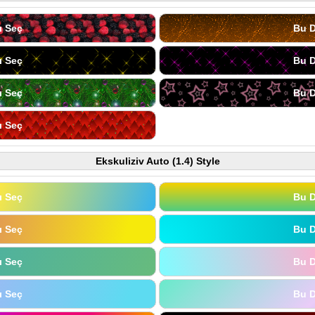
ı Seç
Bu D
ı Seç
Bu D
ı Seç
Bu D
ı Seç
Ekskuliziv Auto (1.4) Style
ı Seç
Bu D
ı Seç
Bu D
ı Seç
Bu D
ı Seç
Bu D