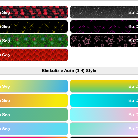
ı Seç
Bu D
ı Seç
Bu D
ı Seç
Bu D
ı Seç
Ekskuliziv Auto (1.4) Style
ı Seç
Bu D
ı Seç
Bu D
ı Seç
Bu D
ı Seç
Bu D