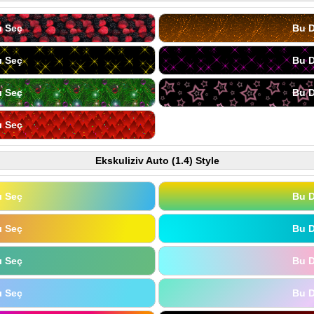
ı Seç
Bu D
ı Seç
Bu D
ı Seç
Bu D
ı Seç
Ekskuliziv Auto (1.4) Style
ı Seç
Bu D
ı Seç
Bu D
ı Seç
Bu D
ı Seç
Bu D