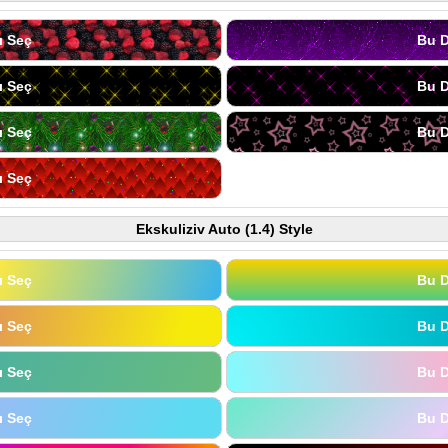
ı Seç
Bu D
ı Seç
Bu D
ı Seç
Bu D
ı Seç
Ekskuliziv Auto (1.4) Style
ı Seç
Bu D
ı Seç
Bu D
ı Seç
Bu D
ı Seç
Bu D