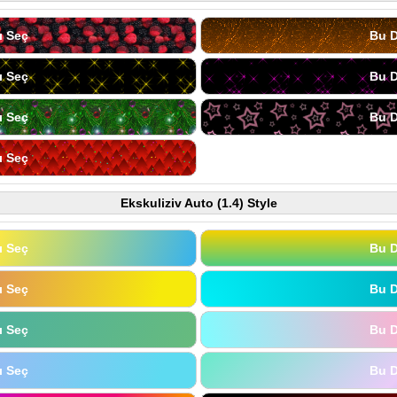
ı Seç
Bu D
ı Seç
Bu D
ı Seç
Bu D
ı Seç
Ekskuliziv Auto (1.4) Style
ı Seç
Bu D
ı Seç
Bu D
ı Seç
Bu D
ı Seç
Bu D