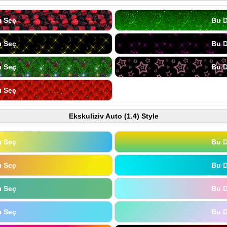
ı Seç
Bu D
ı Seç
Bu D
ı Seç
Bu D
ı Seç
Ekskuliziv Auto (1.4) Style
ı Seç
Bu D
ı Seç
Bu D
ı Seç
Bu D
ı Seç
Bu D