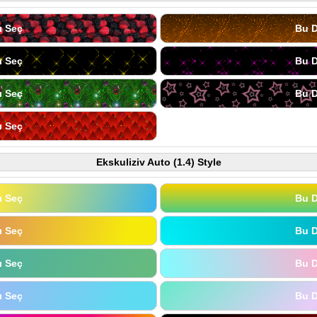
ı Seç
Bu D
ı Seç
Bu D
ı Seç
Bu D
ı Seç
Ekskuliziv Auto (1.4) Style
ı Seç
Bu D
ı Seç
Bu D
ı Seç
Bu D
ı Seç
Bu D