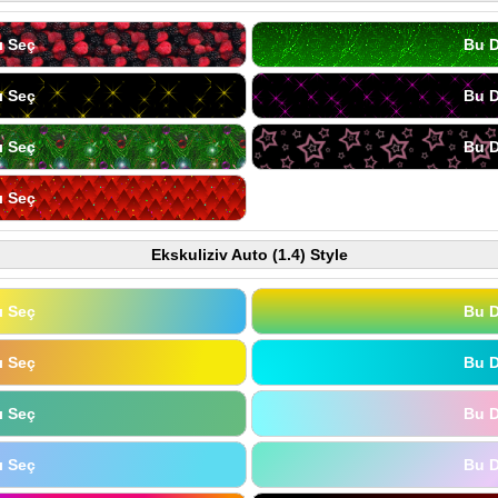
ı Seç
Bu D
ı Seç
Bu D
ı Seç
Bu D
ı Seç
Ekskuliziv Auto (1.4) Style
ı Seç
Bu D
ı Seç
Bu D
ı Seç
Bu D
ı Seç
Bu D