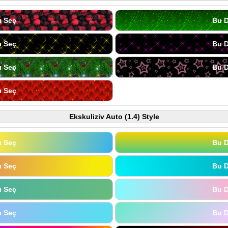
ı Seç
Bu D
ı Seç
Bu D
ı Seç
Bu D
ı Seç
Ekskuliziv Auto (1.4) Style
ı Seç
Bu D
ı Seç
Bu D
ı Seç
Bu D
ı Seç
Bu D