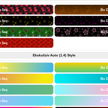
ı Seç
Bu D
ı Seç
Bu D
ı Seç
Bu D
ı Seç
Ekskuliziv Auto (1.4) Style
ı Seç
Bu D
ı Seç
Bu D
ı Seç
Bu D
ı Seç
Bu D