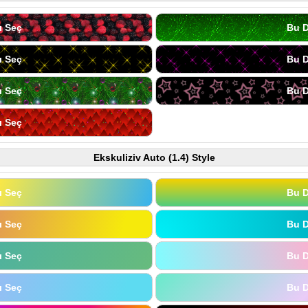
ı Seç
Bu D
ı Seç
Bu D
ı Seç
Bu D
ı Seç
Ekskuliziv Auto (1.4) Style
ı Seç
Bu D
ı Seç
Bu D
ı Seç
Bu D
ı Seç
Bu D